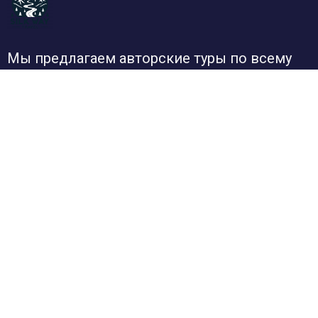
Мы предлагаем авторские туры по всему
миру и России. Дружелюбные и
ответственные гиды, грамотно
подобранные маршруты и самые
интересные направления.
Поддержка
Ответы на вопросы
Соглашение