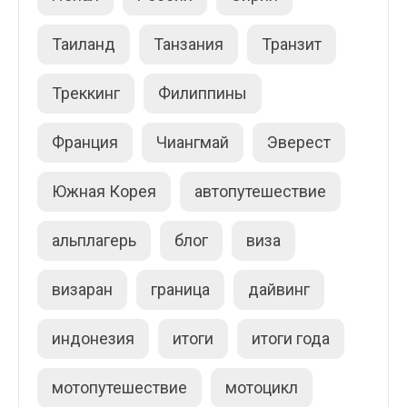
Таиланд
Танзания
Транзит
Треккинг
Филиппины
Франция
Чиангмай
Эверест
Южная Корея
автопутешествие
альплагерь
блог
виза
визаран
граница
дайвинг
индонезия
итоги
итоги года
мотопутешествие
мотоцикл