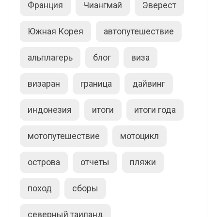
Франция
Чиангмай
Эверест
Южная Корея
автопутешествие
альплагерь
блог
виза
визаран
граница
дайвинг
индонезия
итоги
итоги года
мотопутешествие
мотоцикл
острова
отчеты
пляжи
поход
сборы
северный таиланд