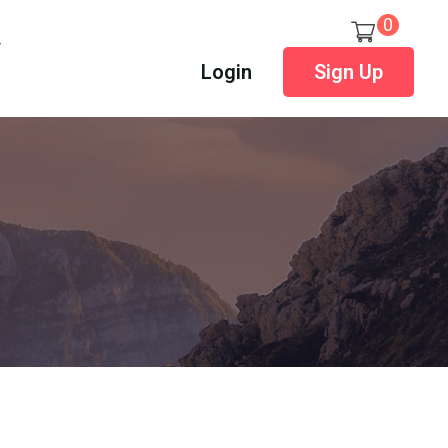
0
Login
Sign Up