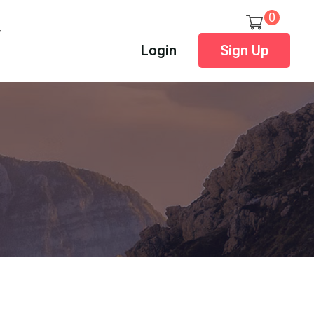
0
Login
Sign Up