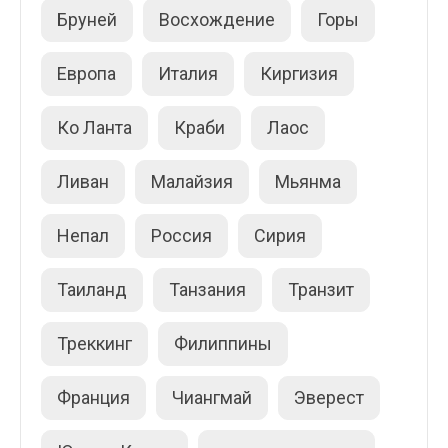
Бруней
Восхождение
Горы
Европа
Италия
Киргизия
Ко Ланта
Краби
Лаос
Ливан
Малайзия
Мьянма
Непал
Россия
Сирия
Таиланд
Танзания
Транзит
Треккинг
Филиппины
Франция
Чиангмай
Эверест