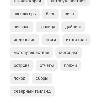
Южная Корея
автопутешествие
альплагерь
блог
виза
визаран
граница
дайвинг
индонезия
итоги
итоги года
мотопутешествие
мотоцикл
острова
отчеты
пляжи
поход
сборы
северный таиланд